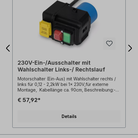
230V-Ein-/Ausschalter mit
Wahlschalter Links-/ Rechtslauf
Motorschalter (Ein-Aus) mit Wahlschalter rechts /
links für 0,12 - 2,2kW bei 1x 230V,für externe
Montage, Kabellänge ca. 90cm, Beschreibung:-
Unterspannungsauslösung,- Schaltleistung 16 A -
€ 57,92*
1x230V,- Umgebungstemperatur -5°C bis +40°C-
Kragenstecker 1x230 V. Umschalten der
Drehrichtung nur bei Motorstillstand!
Details