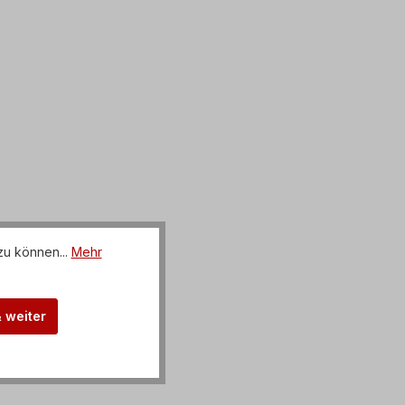
zu können...
Mehr
& weiter