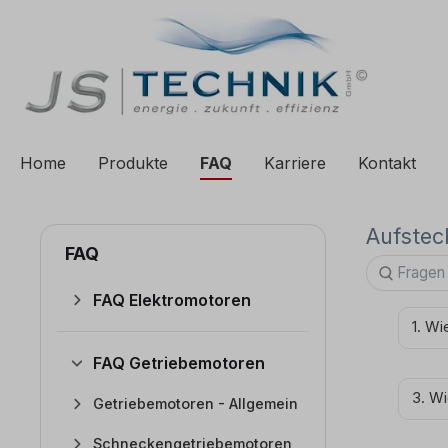
e springen
Zur Hauptnavigation springen
Home
Produkte
FAQ
Karriere
Kontakt
Aufstec
FAQ
FAQ Elektromotoren
1. Wi
FAQ Getriebemotoren
3. Wi
Getriebemotoren - Allgemein
Schneckengetriebemotoren