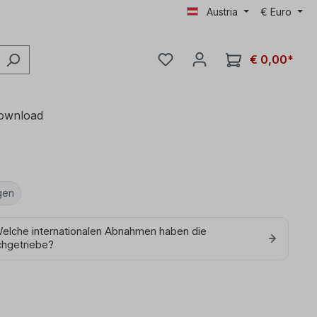
Austria
€
Euro
€ 0,00*
ownload
gen
Welche internationalen Abnahmen haben die
chgetriebe?