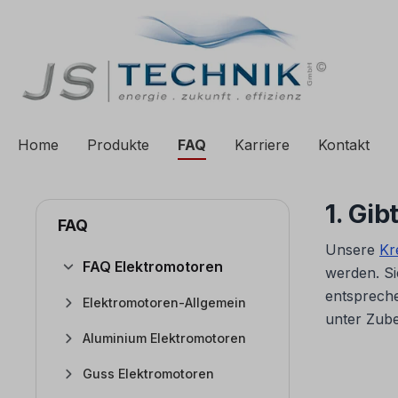
e springen
Zur Hauptnavigation springen
Home
Produkte
FAQ
Karriere
Kontakt
1. Gi
FAQ
Unsere
Kr
FAQ Elektromotoren
werden. Si
entspreche
Elektromotoren-Allgemein
unter Zub
Aluminium Elektromotoren
Guss Elektromotoren