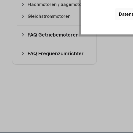
Flachmotoren / Sägemotoren
Datens
Gleichstrommotoren
FAQ Getriebemotoren
FAQ Frequenzumrichter