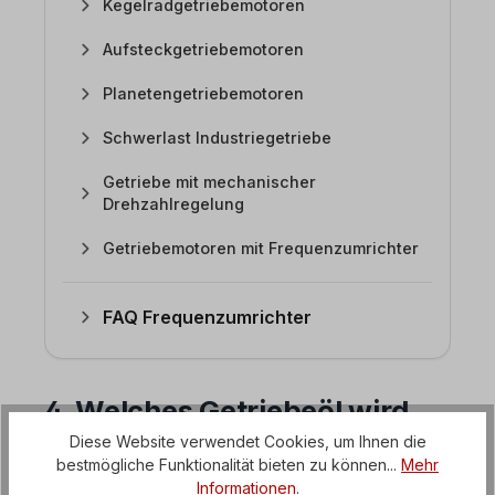
Kegelradgetriebemotoren
Aufsteckgetriebemotoren
Planetengetriebemotoren
Schwerlast Industriegetriebe
Getriebe mit mechanischer
Drehzahlregelung
Getriebemotoren mit Frequenzumrichter
FAQ Frequenzumrichter
4. Welches Getriebeöl wird
bei den Stirnradgetrieben
Diese Website verwendet Cookies, um Ihnen die
bestmögliche Funktionalität bieten zu können...
Mehr
eingesetzt?
Informationen
.