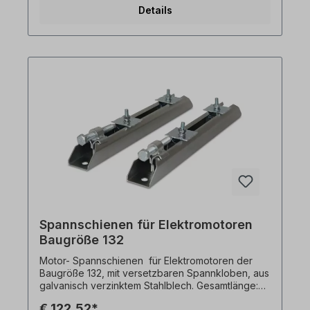
Spannschienensind aus einer Stahlkonstruktion
Details
und galvanisch Verzinkt. Sie ermöglichen beim
Aufbau des Antriebesein einfaches Ausrichten des
Motors zur Riemenscheibe. Spannschienen sind
geeignet für fast jeden Motor-Typen und
zeichnen sich durch eine flache und kompakte
Bauart aus. Die Lieferung erfolgt paarweise. Alle
Produktfotos sind unverbindliche Beispiele!
Spannschienen für Elektromotoren
Baugröße 132
Motor- Spannschienen für Elektromotoren der
Baugröße 132, mit versetzbaren Spannkloben, aus
galvanisch verzinktem Stahlblech. Gesamtlänge:
530 mmGleitlänge: 413 mmGewicht: ca. 7,1 kg
€ 122,52*