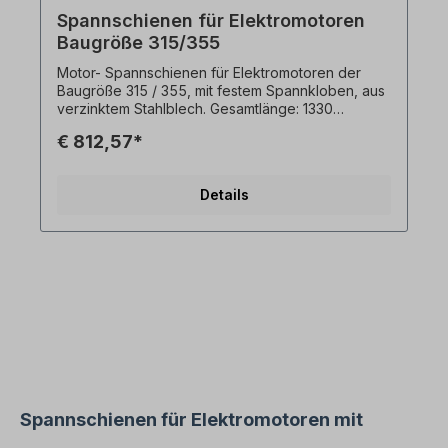
Spannschienen für Elektromotoren
Baugröße 315/355
Motor- Spannschienen für Elektromotoren der
Baugröße 315 / 355, mit festem Spannkloben, aus
verzinktem Stahlblech. Gesamtlänge: 1330
mmGleitlänge: 1065 mmGewicht: ca. 56,6 kg
€ 812,57*
Motor- Spannschienen werden für Riemenantrieb-
Einsatzfälle eingesetzt. Die Motor-
Spannschienensind aus einer Stahlkonstruktion
Details
und galvanisch Verzinkt. Sie ermöglichen beim
Aufbau des Antriebesein einfaches Ausrichten des
Motors zur Riemenscheibe. Spannschienen sind
geeignet für fast jeden Motor-Typen und
zeichnen sich durch eine flache und kompakte
Bauart aus. Die Lieferung erfolgt paarweise. Alle
Produktfotos sind unverbindliche Beispiele!
Spannschienen für Elektromotoren mit