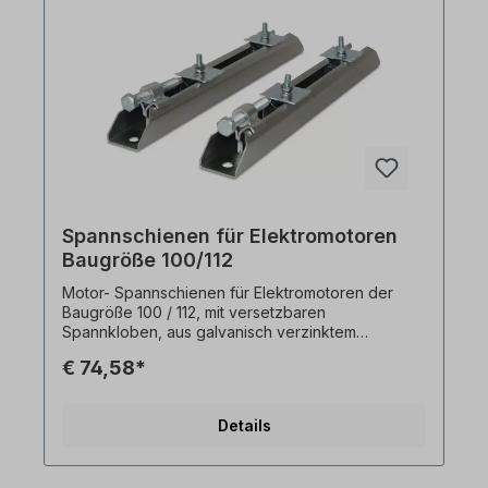
Bauart aus. Die Lieferung erfolgt paarweise. Alle
Produktfotos sind unverbindliche Beispiele!
Spannschienen für Elektromotoren
Baugröße 100/112
Motor- Spannschienen für Elektromotoren der
Baugröße 100 / 112, mit versetzbaren
Spannkloben, aus galvanisch verzinktem
Stahlblech. Gesamtlänge: 395 mmGleitlänge: 302
€ 74,58*
mmGewicht: ca. 3,5 kg Motor- Spannschienen
werden für Riemenantrieb- Einsatzfälle eingesetzt.
Die Motor- Spannschienensind aus einer
Details
Stahlkonstruktion und galvanisch Verzinkt. Sie
ermöglichen beim Aufbau des Antriebesein
einfaches Ausrichten des Motors zur