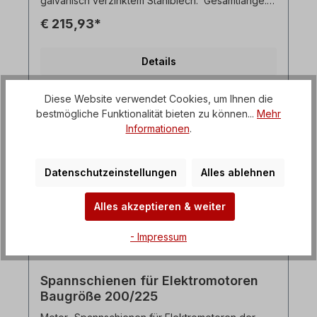
galvanisch verzinktem Stahlblech. Gesamtlänge:
686 mmGleitlänge: 538 mmGewicht: ca. 12,8 kg
€ 215,93*
Motor- Spannschienen werden für Riemenantrieb-
Einsatzfälle eingesetzt. Die Motor-
Spannschienensind aus einer Stahlkonstruktion
Details
und galvanisch Verzinkt. Sie ermöglichen beim
Aufbau des Antriebesein einfaches Ausrichten des
Motors zur Riemenscheibe. Spannschienen sind
Diese Website verwendet Cookies, um Ihnen die
geeignet für fast jeden Motor-Typen und
bestmögliche Funktionalität bieten zu können...
Mehr
zeichnen sich durch eine flache und kompakte
Bauart aus. Die Lieferung erfolgt paarweise. Alle
Informationen
.
Produktfotos sind unverbindliche Beispiele!
Datenschutzeinstellungen
Alles ablehnen
Alles akzeptieren & weiter
- Impressum
Spannschienen für Elektromotoren
Baugröße 200/225