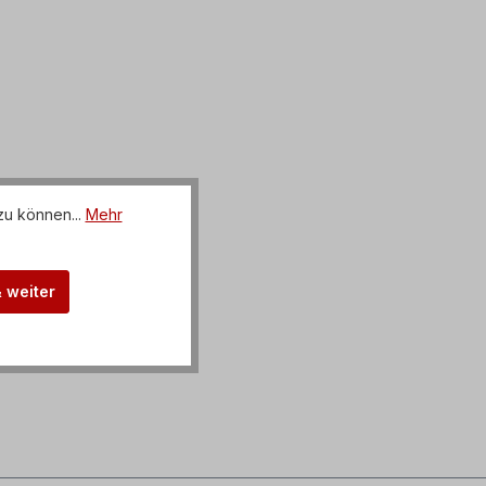
zu können...
Mehr
& weiter