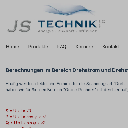
e springen
Zur Hauptnavigation springen
Home
Produkte
FAQ
Karriere
Kontakt
Berechnungen im Bereich Drehstrom und Dreh
Häufig werden elektrische Formeln für die Spannungsart "Drehs
haben wir für Sie den Bereich "Online Rechner" mit den hier auf
S = U x I x √3
P = U x I x cos φ x √3
Q = U x I x sin φ x √3