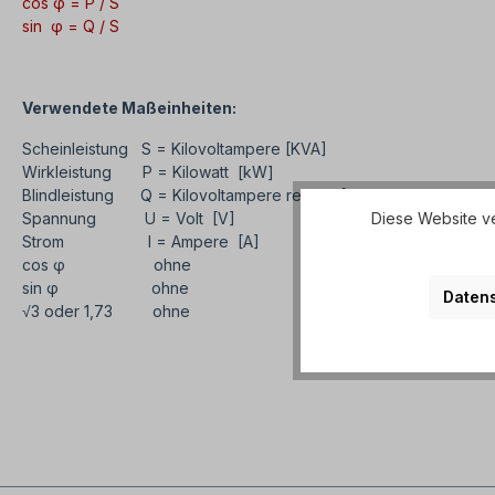
cos φ = P / S
sin φ = Q / S
Verwendete Maßeinheiten:
Scheinleistung S = Kilovoltampere [KVA]
Wirkleistung P = Kilowatt [kW]
Blindleistung Q = Kilovoltampere reaktiv [KVAr]
Spannung U = Volt [V]
Diese Website ve
Strom I = Ampere [A]
cos φ ohne
sin φ ohne
Datens
√3 oder 1,73 ohne