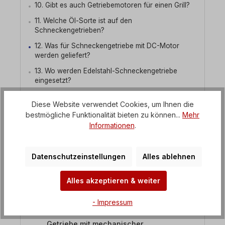
10. Gibt es auch Getriebemotoren für einen Grill?
11. Welche Öl-Sorte ist auf den
Schneckengetrieben?
12. Was für Schneckengetriebe mit DC-Motor
werden geliefert?
13. Wo werden Edelstahl-Schneckengetriebe
eingesetzt?
14. Fertigen Sie auch Schneckengetriebemotoren
Diese Website verwendet Cookies, um Ihnen die
mit aufgebautem FU ?
bestmögliche Funktionalität bieten zu können...
Mehr
Stirnradgetriebemotoren
Informationen
.
Kegelradgetriebemotoren
Datenschutzeinstellungen
Alles ablehnen
Aufsteckgetriebemotoren
Alles akzeptieren & weiter
Planetengetriebemotoren
- Impressum
Schwerlast Industriegetriebe
Getriebe mit mechanischer