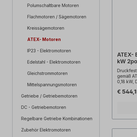
Polumschaltbare Motoren
Flachmotoren / Sägemotoren
Kreissägemotoren
ATEX- Motoren
IP23 - Elektromotoren
ATEX- 
kW 2po
Edelstahl - Elektromotoren
Druckfest
Gleichstrommotoren
gemäß ATE
0,18 kW,
Mittelspannungsmotoren
Spannung
€ 544,
kg, Freq
Getriebe / Getriebemotoren
RAL 5010 
IP55, Tem
DC - Getriebemotoren
Kaltleiter
Effizienz
Regelbare Getriebe Kombinationen
Grauguss,
Kugellage
Zubehör Elektromotoren
Kühlung= 
vergosse