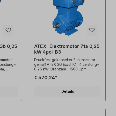
3b 0,25
ATEX- Elektromotor 71a 0,25
kW 4pol-B3
romotor
Druckfest gekapselter Elektromotor
Leistung=
gemäß ATEX 2G Ex/d IIC T4 Leistung=
pm,
0,25 kW, Drehzahl= 1500 Upm,
ewicht=
Spannung= 3 x 230/400V, Gewicht=
€ 570,24*
ckierung=
15 kg, Frequenz= 50 Hz, Lackierung=
tzart=
RAL 5010 (Enzianblau), Schutzart=
x PTC-
IP55, Temperaturfühler= 3 x PTC-
Details
100% ED,
Kaltleiter, Betriebsart= S1- 100% ED,
se=
Effizienzklasse= IE3, Gehäuse=
F (155°C),
Grauguss, Isolationsklasse= F (155°C),
wertig,
Kugellager= SKF oder gleichwertig,
üße= fest
Kühlung= Axiallüfter, Motorfüße= fest
). Der
vergossen (wenn vorhanden). Der