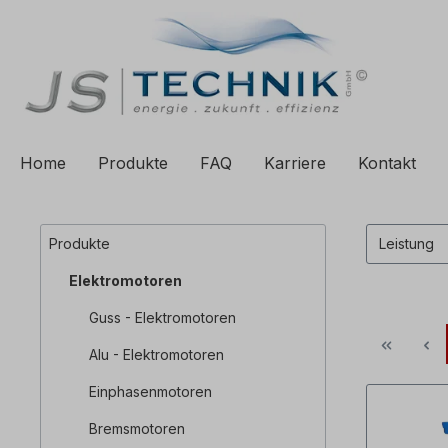
e springen
Zur Hauptnavigation springen
Home
Produkte
FAQ
Karriere
Kontakt
Produkte
Leistung
Elektromotoren
Guss - Elektromotoren
Alu - Elektromotoren
Einphasenmotoren
Bremsmotoren