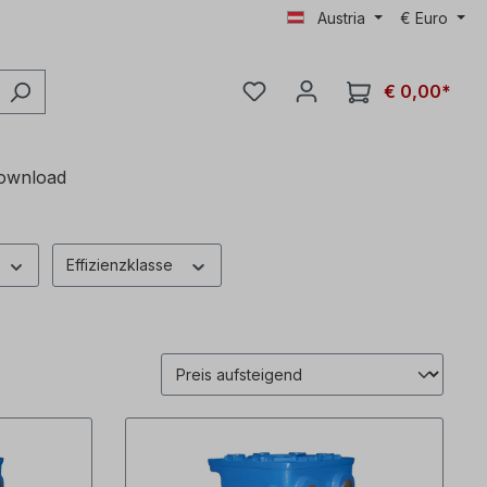
Austria
€
Euro
€ 0,00*
ownload
Effizienzklasse