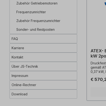
Zubehör Getriebemotoren
explosion
für den F
Frequenzumrichter
geeignet
364 sind 
Zubehör Frequenzumrichter
Elektroant
Fachperso
Sonder- und Restposten
Modifikat
Sonderaus
zusenden.
FAQ
Flanschau
Hinweise 
Karriere
ATEX- 
es sich u
Rücktritt
kW 2po
Kontakt
ausgeschl
Druckfest
unverbind
Über JS-Technik
gemäß ATE
Änderung
0,37 kW,
Impressum
Spannung
€ 570,
16 kg, Fr
RAL 5010 
Online-Rechner
IP55, Tem
Kaltleiter
Download
Effizienz
Grauguss,
Kugellage