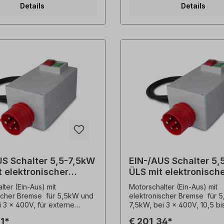
Details
Details
emse)-
(Motorbremse)-
chutzauslösung
Überlastschutzauslösung
sche Rückstellung)-
(automatische Rückstellung)
agen CEE 5- polig mit
Steckerkragen CEE 5- polig 
nder- mit transparenter PVC
Phasenwender- mit transpar
 über Ein- / Aus-Tasten-
Abdeckung über Ein- / Aus-
alter (geschlossene
Anbauschalter (geschlossen
usführung, Wand- oder
Schalterausführung, Wand- 
tage) Bei
Blechmontage) Bei
beitungsmaschinen dienen
Holzbearbeitungsmaschinen
torschalter zum Schutzgegen
diese Motorschalter zum Sc
ndigen Wiederanlauf nach
selbstständigen Wiederanla
wiederkehr. Kein externer
Spannungswiederkehr. Kein 
ler (PTO) notwendig !
Thermofühler (PTO) notwend
US Schalter 5,5-7,5kW
EIN-/AUS Schalter 5,
 elektronischer
ÜLS mit elektronisch
ung 400V
Bremsung 400V
lter (Ein-Aus) mit
Motorschalter (Ein-Aus) mit
scher Bremse für 5,5kW und
elektronischer Bremse für 
 3 x 400V, für externe
7,5kW, bei 3 x 400V, 10,5 bis
Kabellänge ca. 90cm, Strom
einstellbar, für externe Mon
71*
€ 201,34*
 Beschreibung: - Ein / Aus /
Kabellänge ca. 90cm, Beschr