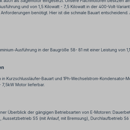
 auch als Sägemotor eingesetzt. Unsere Flachmotoren besitzen am W
Ausführung und von 1,5 Kilowatt - 7,5 Kilowatt in der 400-Volt-Vari
Anforderungen benötigt. Hier ist die schmale Bauart entscheidend.
luminium-Ausführung in der Baugröße 58- 81 mit einer Leistung von 
en
in Kurzschlussläufer-Bauart und 1Ph-Wechselstrom-Kondensator-Mo
 7,5kW Motor lieferbar.
einer Überblick der gängigen Betriebsarten von E-Motoren: Dauerbetr
Aussetzbetrieb S5 (mit Anlauf, mit Bremsung), Durchlaufbetrieb S6 