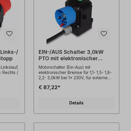
Links-/
EIN-/AUS Schalter 3,0kW
Stopp
PTO mit elektronischer
Bremsung 230V
Linkslauf,
Motorschalter (Ein-Aus) mit
 Rechts /
elektronischer Bremse für 1,1- 1,5- 1,8-
2,2- 3,0kW bei 1x 230V, für externe
, Quick-
Montage, Kabellänge ca. 90cm,
€ 87,22*
pannung=
Beschreibung: - Ein / Aus / Stopp (0 - 1
9,0A (4kW
/ Stopp)- Unterspannungsauslösung /
ung=
Schütz- Elektronische
Details
ellänge
Gleichstrombremse (Motorbremse)-
Motorteilschutz über Thermofühler-
Öffner (PTO)- Schutzkontaktstecker
2P+ E, IP54, nach CEE7/VII, IP54- mit
lig,
transparenter PVC Abdeckung über
 112
Ein- / Aus-Tasten- Anbauschalter