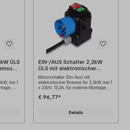
keine
(geschlossene Schalterausführung,
Wand- oder Blechmontage) Bei
Holzbearbeitungmaschinen dienen
diese Motorschalter zum
Schutz gegen selbstständigen
Wiederanlauf nach
Spannungswiederkehr. Der
Thermofühler- Öffer (PTO) muss im
Motor vorhanden sein!
,8kW ÜLS
EIN-/AUS Schalter 2,2kW
remsung
ÜLS mit elektronischer
Bremsung 230V
Motorschalter (Ein-Aus) mit
8kW, bei 1
elektronischer Bremse für 2,2kW, bei 1
ontage,
x 230V, 13,2A, für externe Montage,
eibung: -
Kabellänge ca. 90cm, Beschreibung: -
€ 96,77*
pp)-
Ein / Aus / Stopp (0 - 1 / Stopp)-
Schütz-
Unterspannungsauslösung / Schütz-
remse
Elektronische Gleichstrombremse
Details
utzauslösu
(Motorbremse)-
Überlastschutzauslösung
tstecker
(automatische
P54- mit
Rückstellung)- Schutzkontaktstecker