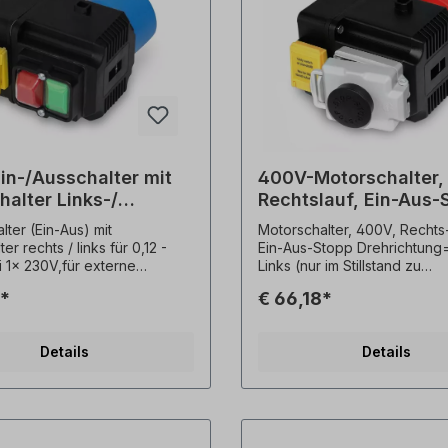
in-/Ausschalter mit
400V-Motorschalter, 
alter Links-/
Rechtslauf, Ein-Aus-
lauf
lter (Ein-Aus) mit
Motorschalter, 400V, Rechts-
er rechts / links für 0,12 -
Ein-Aus-Stopp Drehrichtung=
 1x 230V,für externe
Links (nur im Stillstand zu
 Kabellänge ca. 90cm,
betätigen)Schalter= Ein, Aus
2*
€ 66,18*
ung:-
Stopp, abschließbarMotors
nnungsauslösung,-
3 x 400 V Motorstrom= bis 
tung 16 A - 1x230V,-
bei 4-poligen Motor)Schalt
Details
Details
stemperatur -5°C bis
UnterspannungsauslöserKab
ragenstecker 1x230 V.
zum Motor= ca. 70 cm mit
n der Drehrichtung nur bei
KabelschuhenGehäuse=
stand!
PolypropylenSchutzart=
IP54 Stecker= CEE 16A, 5-po
400VAbmessungen=175 x 95