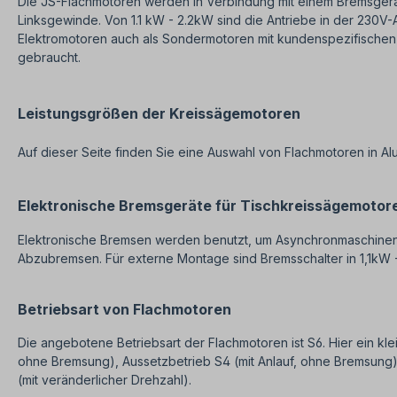
Die JS-Flachmotoren werden in Verbindung mit einem Bremsgerät
Linksgewinde. Von 1.1 kW - 2.2kW sind die Antriebe in der 230V-
Elektromotoren auch als Sondermotoren mit kundenspezifischen 
gebraucht.
Leistungsgrößen der Kreissägemotoren
Auf dieser Seite finden Sie eine Auswahl von Flachmotoren in A
Elektronische Bremsgeräte für Tischkreissägemotor
Elektronische Bremsen werden benutzt, um Asynchronmaschinen 
Abzubremsen. Für externe Montage sind Bremsschalter in 1,1kW -
Betriebsart von Flachmotoren
Die angebotene Betriebsart der Flachmotoren ist S6. Hier ein kl
ohne Bremsung), Aussetzbetrieb S4 (mit Anlauf, ohne Bremsung), 
(mit veränderlicher Drehzahl).