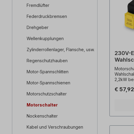
Fremdlüfter
Federdruckbremsen
Drehgeber
Wellenkupplungen
Zylinderrollenlager, Flansche, usw.
230V-E
Wahlsch
Regenschutzhauben
Rechts
Motorscha
Motor-Spannschlitten
Wahlschalt
2,2kW bei
Motor-Spannschienen
Montage,
€ 57,9
Beschreib
Motorschutzschalter
Unterspa
Schaltleis
Motorschalter
Umgebung
+40°C- K
Nockenschalter
Umschalte
Motorstill
Kabel und Verschraubungen