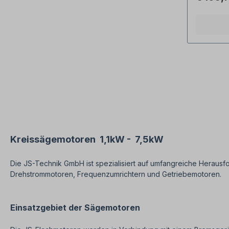
Stopp (0 -
Unterspa
Elektroni
(Motorbre
Thermofüh
Steckerkr
Phasenwe
Abdeckung
Anbausch
Schaltera
Blechmon
Holzbear
diese Mot
Schutz ge
Wiederan
Kreissägemotoren 1,1kW - 7,5kW
Spannung
Thermofüh
Die JS-Technik GmbH ist spezialisiert auf umfangreiche Herausf
Motor vor
Drehstrommotoren, Frequenzumrichtern und Getriebemotoren.
Einsatzgebiet der Sägemotoren