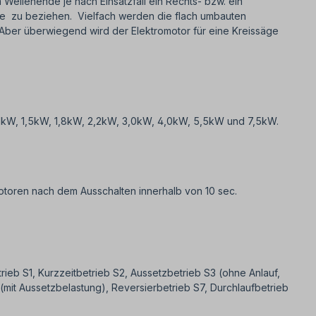
ellenende je nach Einsatzfall ein Rechts- bzw. ein
ante zu beziehen. Vielfach werden die flach umbauten
 Aber überwiegend wird der Elektromotor für eine Kreissäge
1,1kW, 1,5kW, 1,8kW, 2,2kW, 3,0kW, 4,0kW, 5,5kW und 7,5kW.
toren nach dem Ausschalten innerhalb von 10 sec.
ieb S1, Kurzzeitbetrieb S2, Aussetzbetrieb S3 (ohne Anlauf,
(mit Aussetzbelastung), Reversierbetrieb S7, Durchlaufbetrieb