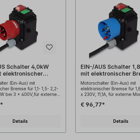
mmGewicht= 550g Achtung, 
Motorabsicherung enthalten!
US Schalter 4,0kW
EIN-/AUS Schalter 1
 elektronischer
mit elektronischer B
ung 400V
230V
lter (Ein-Aus) mit
Motorschalter (Ein-Aus) mit
cher Bremse für 1,1- 1,5- 2,2-
elektronischer Bremse für 1,
kW bei 3 x 400V,für externe
x 230V, 11,1A, für externe M
Kabellänge ca. 90cm, Strom
Kabellänge ca. 90cm, Beschr
2*
€ 96,77*
Beschreibung: - Ein / Aus /
Ein / Aus / Stopp (0 - 1 / Sto
 1 / Stopp)-
Unterspannungsauslösung / 
nnungsauslösung / Schütz-
Elektronische Gleichstromb
Details
Details
sche Gleichstrombremse
(Motorbremse)- Überlastsch
mse)- Motorteilschutz über
ng (automatische
ler- Öffner (PTO)-
Rückstellung)- Schutzkontak
agen CEE 16A 5-polig mit
2P+ E, IP54, nach CEE7/VII, I