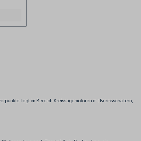
pp)-
Schütz-
remse
-
it
enter PVC
Tasten-
e
oder
 dienen
hutzgegen
uf nach
externer
ig !
werpunkte liegt im Bereich Kreissägemotoren mit Bremsschaltern,