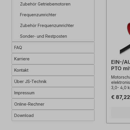
Zubehör Getriebemotoren
Frequenzumrichter
Zubehör Frequenzumrichter
Sonder- und Restposten
FAQ
Karriere
EIN-/A
PTO mit
Kontakt
Brems
Motorscha
Über JS-Technik
elektronis
3,0- 4,0 
Impressum
Montage, 
€ 87,2
max. 9 A, 
Stopp (0 -
Online-Rechner
Unterspa
Elektroni
Download
(Motorbre
Thermofüh
Steckerkr