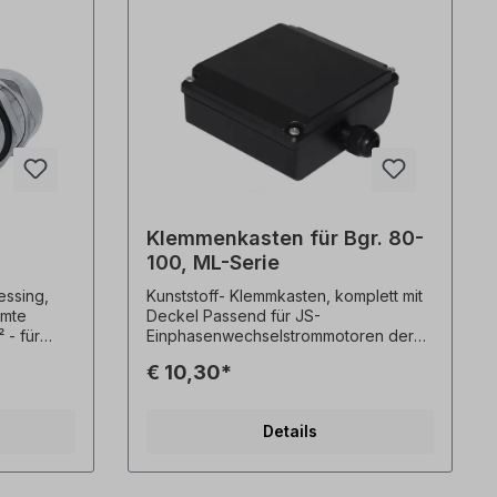
Klemmenkasten für Bgr. 80-
100, ML-Serie
ssing,
Kunststoff- Klemmkasten, komplett mit
rmte
Deckel Passend für JS-
 - für
Einphasenwechselstrommotoren der
r von 7
Baugrößen= 80- 90- 100 Länge= 175
€ 10,30*
mm, Breite= 150 mm, Höhe= 62 mm
 mit
Alle Produktfotos sind unverbindliche
kt -
Beispiele! Technische Änderungen
Details
V-
vorbehalten.
ntage