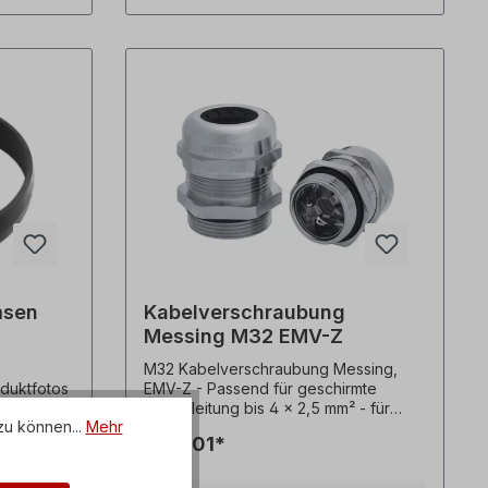
msen
Kabelverschraubung
Messing M32 EMV-Z
M32 Kabelverschraubung Messing,
EMV-Z - Passend für geschirmte
e!
Steuerleitung bis 4 x 2,5 mm² - für
zu können...
Mehr
behalten.
Kabel mit einem Durchmesser von 7
€ 20,01*
mm bis 13 mm -
Messingkabelverschraubung mit
niederohmigem Schirmkontakt -