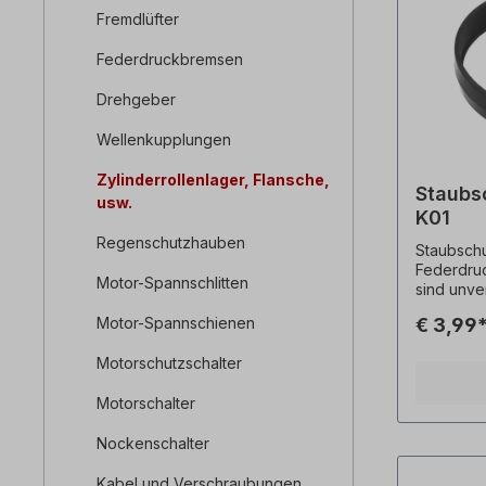
Fremdlüfter
Federdruckbremsen
Drehgeber
Wellenkupplungen
Zylinderrollenlager, Flansche,
Staubs
usw.
K01
Regenschutzhauben
Staubschu
Federdruckbremse
Motor-Spannschlitten
sind unve
Technisc
Motor-Spannschienen
€ 3,99
Motorschutzschalter
Motorschalter
Nockenschalter
Kabel und Verschraubungen