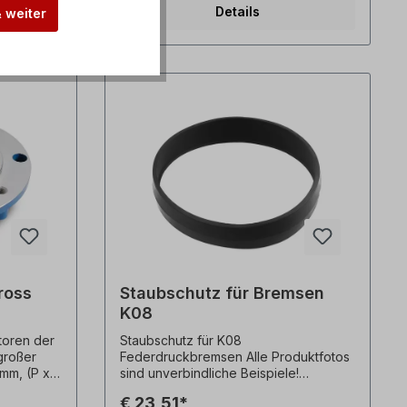
Details
& weiter
Hochleitfähiger, flexibler EMV-
Kontaktfeder - Einfache Montage
ross
Staubschutz für Bremsen
K08
toren der
Staubschutz für K08
großer
Federdruckbremsen Alle Produktfotos
mm, (P x N
sind unverbindliche Beispiele!
Technische Änderungen vorbehalten.
€ 23,51*
t zu den