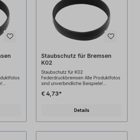
msen
Staubschutz für Bremsen
K02
Staubschutz für K02
Federdruckbremsen Alle Produktfotos
e!
sind unverbindliche Beispiele!
behalten.
Technische Änderungen vorbehalten.
€ 4,73*
Details