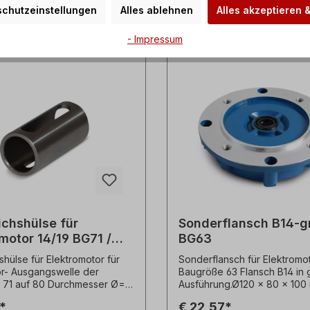
Details
Details
chutzeinstellungen
Alles ablehnen
Alles akzeptieren 
- Impressum
ichshülse für
Sonderflansch B14-g
motor 14/19 BG71 /
BG63
shülse für Elektromotor für
Sonderflansch für Elektromo
r- Ausgangswelle der
Baugröße 63 Flansch B14 in 
 71 auf 80 Durchmesser Ø=
Ausführung.Ø120 x 80 x 100 
9 mm. Alle Produktfotos sind
x M)Gewinde= 4 x M6 Die
*
€ 22,57*
liche Beispiele! Technische
Sonderflansche passen nich