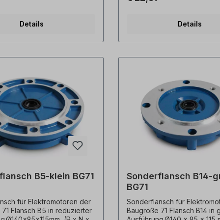
en vorbehalten.
Motoren in reduzierter Baugr
Aufpreis im Austausch - nicht
Details
Details
Lieferbar !
flansch B5-klein BG71
Sonderflansch B14-g
BG71
nsch für Elektromotoren der
Sonderflansch für Elektromo
71 Flansch B5 in reduzierter
Baugröße 71 Flansch B14 in 
ng.Ø140x95x115mm, (P x N x
Ausführung.Ø140 x 95 x 115 