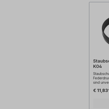
Staubs
K04
Staubschu
Federdruckbremse
sind unve
Technisc
€ 11,83