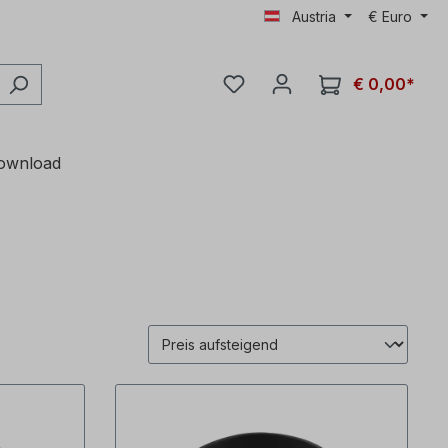
Austria
€
Euro
€ 0,00*
ownload