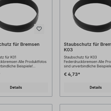
chutz für Bremsen
Staubschutz für Bre
K03
tz für K01
Staubschutz für K03
n Alle Produktfotos
Federdruckbremsen Alle Produktfotos
rbindliche Beispiele!
sind unverbindliche Beispiel
he Änderungen vorbehalten.
Technische Änderungen vor
*
€ 4,73*
Details
Details