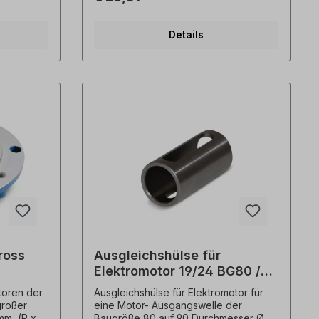
öße! ! nur
 einzeln
Details
ross
Ausgleichshülse für
Elektromotor 19/24 BG80 /
BG90
toren der
Ausgleichshülse für Elektromotor für
großer
eine Motor- Ausgangswelle der
mm, (P x N
Baugröße 80 auf 90 Durchmesser Ø=