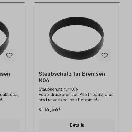
msen
Staubschutz für Bremsen
K06
Staubschutz für K06
Federdruckbremsen Alle Produktfotos
e!
sind unverbindliche Beispiele!
behalten.
Technische Änderungen vorbehalten.
€ 16,56*
Details