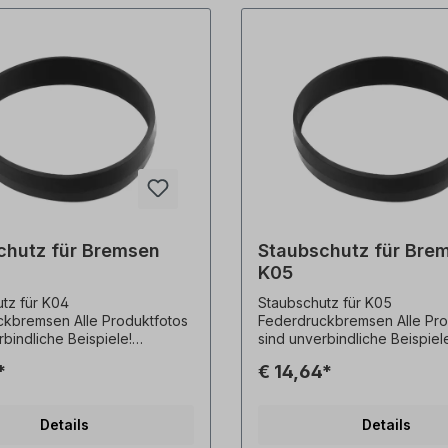
chutz für Bremsen
Staubschutz für Bre
K05
tz für K04
Staubschutz für K05
n Alle Produktfotos
Federdruckbremsen Alle Produktfotos
rbindliche Beispiele!
sind unverbindliche Beispiel
he Änderungen vorbehalten.
Technische Änderungen vor
*
€ 14,64*
Details
Details