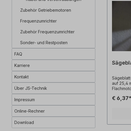
Zubehör Getriebemotoren
Frequenzumrichter
Zubehör Frequenzumrichter
Sonder- und Restposten
FAQ
Sägebla
Karriere
Kontakt
Sägeblatt
auf 25,4 
Über JS-Technik
Flachmoto
Produktfo
€ 6,37
Beispiele
Impressum
vorbehalt
Online-Rechner
Download