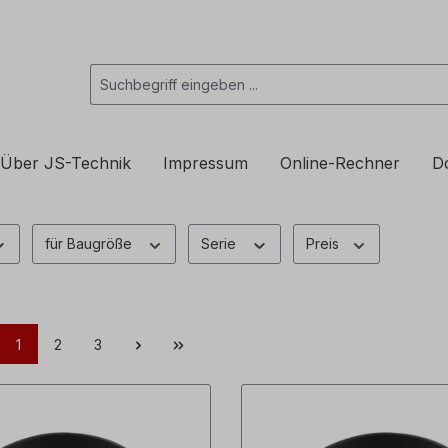
Über JS-Technik
Impressum
Online-Rechner
D
für Baugröße
Serie
Preis
1
2
3