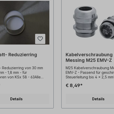
tt- Reduzierring
Kabelverschraubung
Messing M25 EMV-Z
- Reduzierring von 30 mm
M25 Kabelverschraubung Me
mm - 1,8 mm - für
EMV-Z - Passend für geschi
ren von KSx 58 - 63Alle
Steuerleitung bis 4 x 2,5 mm²
tos sind unverbindliche
Kabel mit einem Durchmesse
*
€ 8,49*
! Technische Änderungen
mm bis 13 mm -
en.
Messingkabelverschraubung
niederohmigem Schirmkonta
Details
Details
Hochleitfähiger, flexibler EM
Kontaktfeder - Einfache Mo