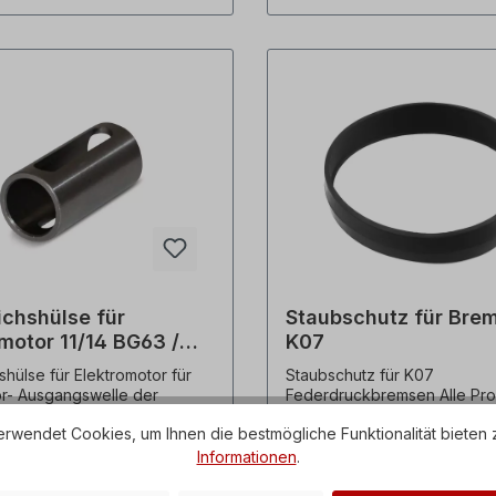
ichshülse für
Staubschutz für Bre
motor 11/14 BG63 /
K07
shülse für Elektromotor für
Staubschutz für K07
r- Ausgangswelle der
Federdruckbremsen Alle Produktfotos
63 auf 71 Durchmesser Ø= 11
sind unverbindliche Beispiel
rwendet Cookies, um Ihnen die bestmögliche Funktionalität bieten 
m. Alle Produktfotos sind
Technische Änderungen vor
*
€ 19,52*
liche Beispiele! Technische
Informationen
.
en vorbehalten.