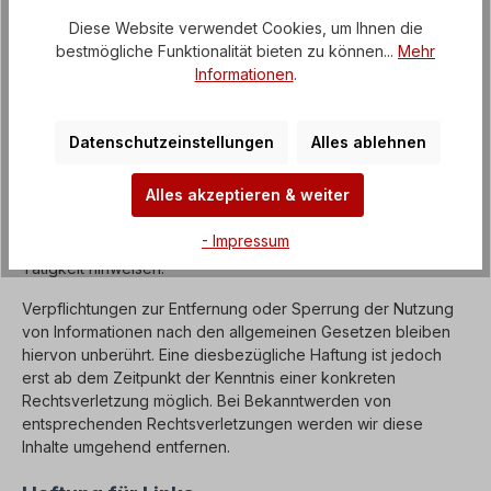
www.js-technik.ch
Diese Website verwendet Cookies, um Ihnen die
bestmögliche Funktionalität bieten zu können...
Mehr
Informationen
.
Haftung für Inhalte
Als Diensteanbieter sind wir gemäß § 7 Abs.1 TMG für eigene
Datenschutzeinstellungen
Alles ablehnen
Inhalte auf diesen Seiten nach den allgemeinen Gesetzen
verantwortlich. Nach §§ 8 bis 10 TMG sind wir als
Alles akzeptieren & weiter
Diensteanbieter jedoch nicht verpflichtet, übermittelte oder
gespeicherte fremde Informationen zu überwachen oder
- Impressum
nach Umständen zu forschen, die auf eine rechtswidrige
Tätigkeit hinweisen.
Verpflichtungen zur Entfernung oder Sperrung der Nutzung
von Informationen nach den allgemeinen Gesetzen bleiben
hiervon unberührt. Eine diesbezügliche Haftung ist jedoch
erst ab dem Zeitpunkt der Kenntnis einer konkreten
Rechtsverletzung möglich. Bei Bekanntwerden von
entsprechenden Rechtsverletzungen werden wir diese
Inhalte umgehend entfernen.