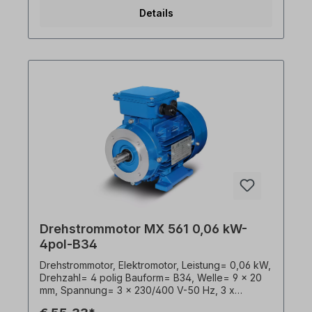
IP55, Temperaturfühler= 3 x PTC-Kaltleiter,
Details
Gewicht= 3,2 kg, Klemmkastenlage= oben
(drehbar), Kabelverschraubungen= 1 x M16, 1 x
M16, Gehäuse= Aluminiumdruckguss,
Isolationsklasse= F (155°C), Kugellager= SKF,
C&U, o. gleichwertig, Kühlung= Axiallüfter
(Kunststoff), Motorfüße= anschraubbar bzw.
abschraubbar. Der Elektromotor ist für den
Frequenzumrichter- Einsatz und für beide
Drehrichtungen geeignet. Gemäß VDE 0105 bzw.
IEC 364 sind alle Arbeiten am Elektroantrieb nur
von qualifiziertem Fachpersonal durchzuführen.
Bei Modifikationen oder Sonderausführungen
bitte Anfrage zusenden. Hilfreiche Tipps zu
Elektromotoren sind im FAQ-Bereich zu finden.
Alle Produktfotos sind unverbindliche
Beispiele!Technische Änderungen vorbehalten.
Drehstrommotor MX 561 0,06 kW-
4pol-B34
Drehstrommotor, Elektromotor, Leistung= 0,06 kW,
Drehzahl= 4 polig Bauform= B34, Welle= 9 x 20
mm, Spannung= 3 x 230/400 V-50 Hz, 3 x
265/460 V-60 Hz (± 5% gemäß VDE 0530),