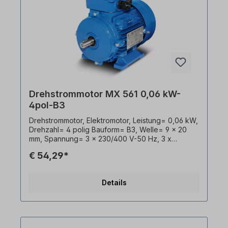
Drehstrommotor MX 561 0,06 kW-
4pol-B3
Drehstrommotor, Elektromotor, Leistung= 0,06 kW,
Drehzahl= 4 polig Bauform= B3, Welle= 9 x 20
mm, Spannung= 3 x 230/400 V-50 Hz, 3 x
265/460 V-60 Hz (± 5% gemäß VDE 0530),
€ 54,29*
Frequenz= 50/60 Hertz, Effizienzklasse= IE1,
Lackierung= RAL 5010 (Enzianblau), Schutzart=
IP55, Temperaturfühler= 3 x PTC-Kaltleiter,
Details
Gewicht= 3,2 kg, Klemmkastenlage= oben
(drehbar), Kabelverschraubungen= 1 x M16, 1 x
M16, Gehäuse= Aluminiumdruckguss,
Isolationsklasse= F (155°C), Kugellager= SKF,
C&U, o. gleichwertig, Kühlung= Axiallüfter