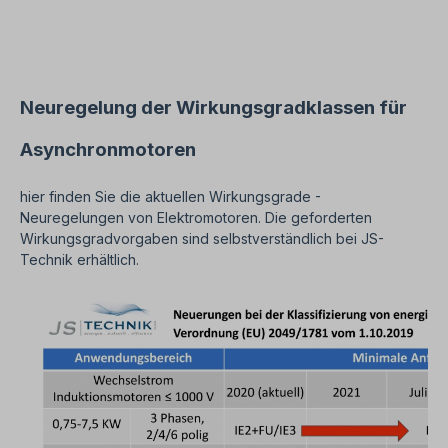
IEC 364 sind alle Arbeiten am Elektroantrieb nur
von qualifiziertem Fachpersonal durchzuführen.
Bei Modifikationen oder Sonderausführungen
bitte Anfrage zusenden. Hilfreiche Tipps zu
Elektromotoren sind im FAQ-Bereich zu finden.
Alle Produktfotos sind unverbindliche
Neuregelung der Wirkungsgradklassen für
Beispiele!Technische Änderungen vorbehalten.
Asynchronmotoren
hier finden Sie die aktuellen Wirkungsgrade -
Neuregelungen von Elektromotoren. Die geforderten
Wirkungsgradvorgaben sind selbstverständlich bei JS-
Technik erhältlich.