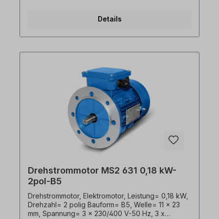
Wirkungsgrad= 60,4 %. Lackierung= RAL 5010
(Enzianblau), Schutzart= IP55, Temperaturfühler=
Details
3 x PTC-Kaltleiter, Gewicht= 4 Kg,
Klemmkastenlage= oben (drehbar),
Kabelverschraubungen= 2 x M16, Gehäuse=
Aluminiumdruckguss, Isolationsklasse= F (155°C),
Kugellager= SKF, C&U, o. gleichwertig, Kühlung=
Axiallüfter (Kunststoff), Motorfüße= anschraubbar
bzw. abschraubbar. Der Elektromotor ist für den
Frequenzumrichter- Einsatz und für beide
Drehrichtungen geeignet. Gemäß VDE 0105 bzw.
IEC 364 sind alle Arbeiten am Elektroantrieb nur
von qualifiziertem Fachpersonal durchzuführen.
Bei Modifikationen oder Sonderausführungen
bitte Anfrage zusenden. Hilfreiche Tipps zu
Elektromotoren sind im FAQ-Bereich zu finden.
Alle Produktfotos sind unverbindliche
Beispiele!Technische Änderungen vorbehalten.
Drehstrommotor MS2 631 0,18 kW-
2pol-B5
Drehstrommotor, Elektromotor, Leistung= 0,18 kW,
Drehzahl= 2 polig Bauform= B5, Welle= 11 x 23
mm, Spannung= 3 x 230/400 V-50 Hz, 3 x