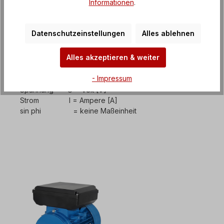
Informationen
.
Q = U x I x sin φ
Q = 230 V x 8,56 A x 0,92
Q = 1,811 kVAr
Datenschutzeinstellungen
Alles ablehnen
Alles akzeptieren & weiter
Maßeinheiten:
- Impressum
Blindleistung Q = Kilovoltampere reaktiv [KVAr]
Spannung U = Volt [V]
Strom I = Ampere [A]
sin phi = keine Maßeinheit