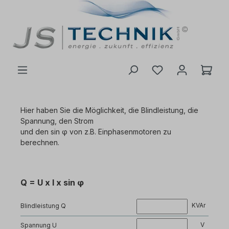
inhalt springen
Hier haben Sie die Möglichkeit, die Blindleistung, die
Spannung, den Strom
und den sin φ von z.B. Einphasenmotoren zu
berechnen.
Q = U x I x sin φ
KVAr
Blindleistung Q
V
Spannung U