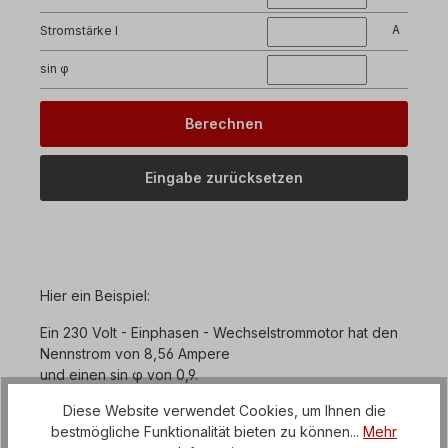
A
Stromstärke I
sin φ
Hier ein Beispiel:
Ein 230 Volt - Einphasen - Wechselstrommotor hat den
Nennstrom von 8,56 Ampere
und einen sin φ von 0,9.
Welche elektrische Bindleistung ergibt sich aus diesen
Diese Website verwendet Cookies, um Ihnen die
Angaben?
bestmögliche Funktionalität bieten zu können...
Mehr