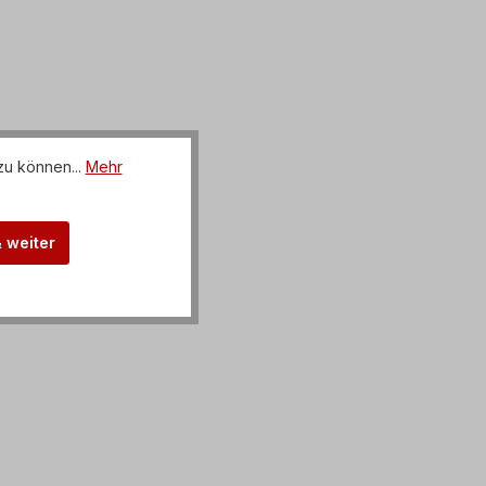
zu können...
Mehr
& weiter