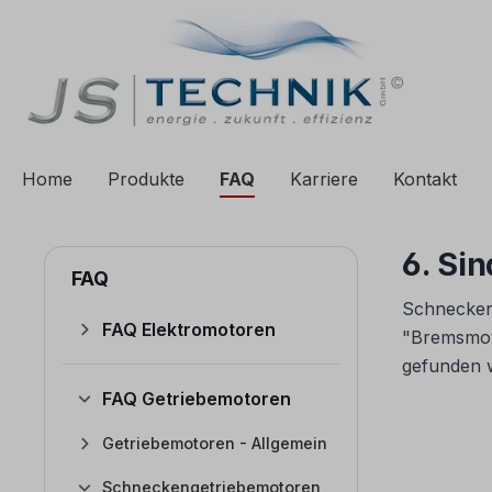
e springen
Zur Hauptnavigation springen
Home
Produkte
FAQ
Karriere
Kontakt
6. Si
FAQ
Schneckeng
FAQ Elektromotoren
"Bremsmoto
gefunden w
FAQ Getriebemotoren
Getriebemotoren - Allgemein
Schneckengetriebemotoren