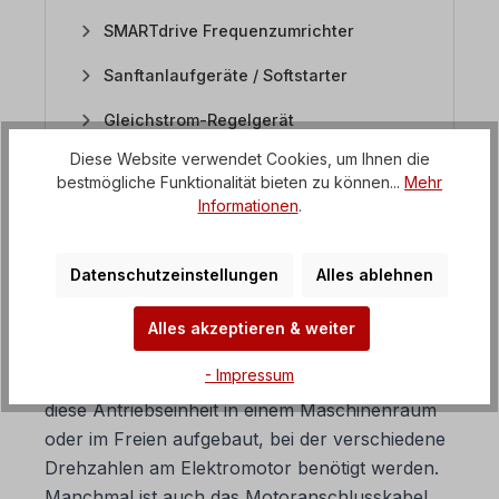
SMARTdrive Frequenzumrichter
Sanftanlaufgeräte / Softstarter
Gleichstrom-Regelgerät
Diese Website verwendet Cookies, um Ihnen die
bestmögliche Funktionalität bieten zu können...
Mehr
Informationen
.
2. Wann wird ein Motor mit
Frequenzumrichter
eingesetzt?
Datenschutzeinstellungen
Alles ablehnen
Es gibt natürlich die verschiedensten Gründe für
Alles akzeptieren & weiter
den Einsatz eines Motors mit integriertem
- Impressum
Umrichter. Hier einige Beispiele: Häufig wird
diese Antriebseinheit in einem Maschinenraum
oder im Freien aufgebaut, bei der verschiedene
Drehzahlen am Elektromotor benötigt werden.
Manchmal ist auch das Motoranschlusskabel