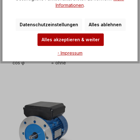
P = 230 V x 3,506 A x 0,93
Informationen
.
P = 0,75 kW
Datenschutzeinstellungen
Alles ablehnen
Maßeinheiten:
Alles akzeptieren & weiter
Wirkleistung P = Kilowatt [kW]
Spannung U = Volt [V]
- Impressum
Strom I = Ampere [A]
cos φ = ohne