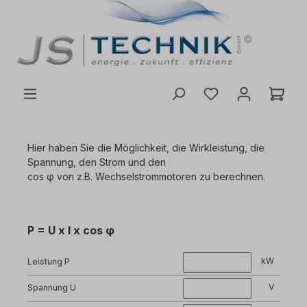
inhalt springen
Hier haben Sie die Möglichkeit, die Wirkleistung, die
Spannung, den Strom und den
cos φ von z.B. Wechselstrommotoren zu berechnen.
P = U x I x cos φ
kW
Leistung P
V
Spannung U