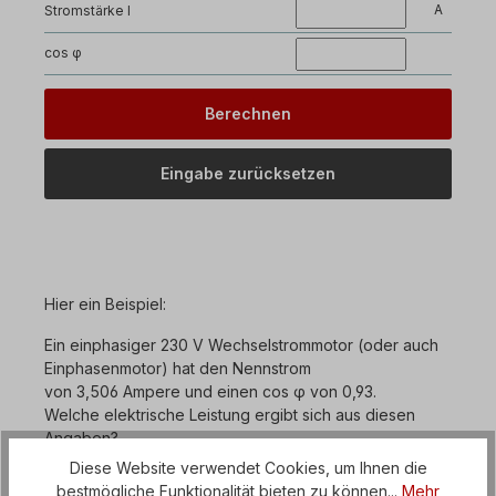
A
Stromstärke I
cos φ
Hier ein Beispiel:
Ein einphasiger 230 V Wechselstrommotor (oder auch
Einphasenmotor) hat den Nennstrom
von 3,506 Ampere und einen cos φ von 0,93.
Welche elektrische Leistung ergibt sich aus diesen
Angaben?
Diese Website verwendet Cookies, um Ihnen die
P = U x I x cos φ
bestmögliche Funktionalität bieten zu können...
Mehr