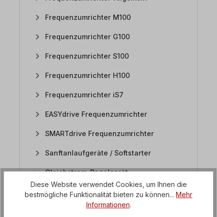
Frequenzumrichter M100
Frequenzumrichter G100
Frequenzumrichter S100
Frequenzumrichter H100
Frequenzumrichter iS7
EASYdrive Frequenzumrichter
SMARTdrive Frequenzumrichter
Sanftanlaufgeräte / Softstarter
Gleichstrom-Regelgerät
Diese Website verwendet Cookies, um Ihnen die
1. Für welche Motoren ist das DC-Regelgerät
bestmögliche Funktionalität bieten zu können...
Mehr
geeignet?
Informationen
.
2. Welches Potentiometer wird beim DC-Regler