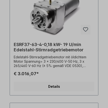
ESRF37-63-4-0,18 kW- 19 U/min
Edelstahl-Stirnradgetriebemotor
Edelstahl-Stirnradgetriebemotor mit öldichtem
Motor Spannung= 3 x 230/400 V-50 Hz, 3 x
265/460 V-60 Hz (± 5% gemäß VDE 0530),
Frequenz= 50/ 60 Hertz. Leistung= 0,18 kW,
€ 3.016,07*
Drehzahl (n²)= 19 U/min, Übersetzung (i)= 69,33,
Drehmoment (M²)= 90 Nm, Zulässige Querkräfte
(Radial)= 5870 N, Betriebsfaktor (fs)= 2,2,
Details
Bauform= B3, Ausgangswelle= 25 mm, Gewicht=
25 kg. Temperaturfühler= 3 x PTC Kaltleiter,
Betriebsart= S1- 100% ED, Kabelausgang= hinten.
Die Stirnradgetriebe sind mit einem offenen
Motoradapter (PAM) ausgestattet. Auf der