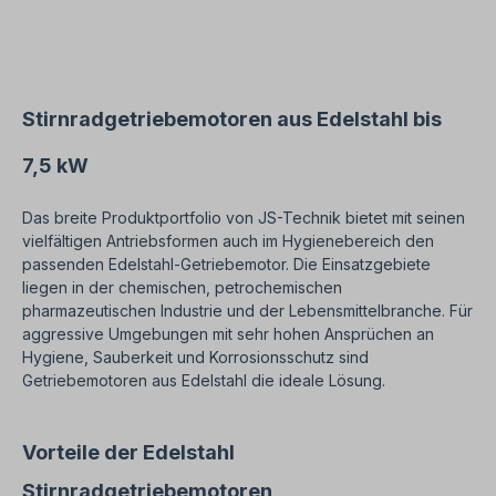
beide Drehrichtungen betrieben werden und
enthält eine lebensmitteltaugliche Ölfüllung bei
Lieferung. Gemäß VDE 0105 bzw. IEC 364 sind alle
Arbeiten am Elektroantrieb nur von qualifiziertem
Fachpersonal durchzuführen. Bei Modifikationen
oder Sonderausführungen bitte Anfrage
Stirnradgetriebemotoren aus Edelstahl bis
zusenden. Bei Bestellung bitte gewünschte
Einbaulage und Ausführung auswählen. Wichtige
7,5 kW
Hinweise Bei diesem Antrieb handelt es sich um
eine Sonderanfertigung. Ein Rücktritt oder
Widerruf vom Kauf ist ausgeschlossen!Alle
Das breite Produktportfolio von JS-Technik bietet mit seinen
Produktfotos sind unverbindliche Beispiele!
vielfältigen Antriebsformen auch im Hygienebereich den
Technische Änderungen vorbehalten.
passenden Edelstahl-Getriebemotor. Die Einsatzgebiete
liegen in der chemischen, petrochemischen
pharmazeutischen Industrie und der Lebensmittelbranche. Für
aggressive Umgebungen mit sehr hohen Ansprüchen an
Hygiene, Sauberkeit und Korrosionsschutz sind
Getriebemotoren aus Edelstahl die ideale Lösung.
Vorteile der Edelstahl
Stirnradgetriebemotoren