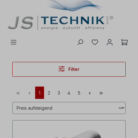
inhalt springen
Filter
1
2
3
4
5