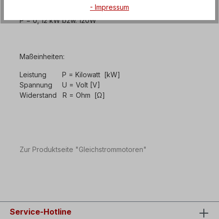
- Impressum
P = (24 V)² / 4,8 Ω
P = 0, 12 kW bzw. 120W
Maßeinheiten:
Leistung P = Kilowatt [kW]
Spannung U = Volt [V]
Widerstand R = Ohm [Ω]
Zur Produktseite "Gleichstrommotoren"
Service-Hotline