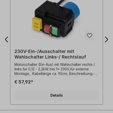
230V-Ein-/Ausschalter mit
Wahlschalter Links-/ Rechtslauf
Motorschalter (Ein-Aus) mit Wahlschalter rechts /
links für 0,12 - 2,2kW bei 1x 230V,für externe
Montage, Kabellänge ca. 90cm, Beschreibung:-
Unterspannungsauslösung,- Schaltleistung 16 A -
€ 57,92*
1x230V,- Umgebungstemperatur -5°C bis +40°C-
Kragenstecker 1x230 V. Umschalten der
Drehrichtung nur bei Motorstillstand!
Details