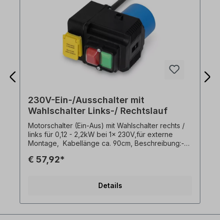
230V-Ein-/Ausschalter mit
Wahlschalter Links-/ Rechtslauf
Motorschalter (Ein-Aus) mit Wahlschalter rechts /
links für 0,12 - 2,2kW bei 1x 230V,für externe
Montage, Kabellänge ca. 90cm, Beschreibung:-
Unterspannungsauslösung,- Schaltleistung 16 A -
€ 57,92*
1x230V,- Umgebungstemperatur -5°C bis +40°C-
Kragenstecker 1x230 V. Umschalten der
Drehrichtung nur bei Motorstillstand!
Details