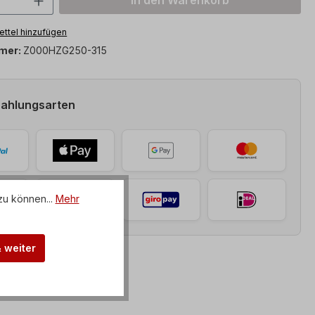
In den Warenkorb
ttel hinzufügen
mer:
Z000HZG250-315
Zahlungsarten
zu können...
Mehr
& weiter