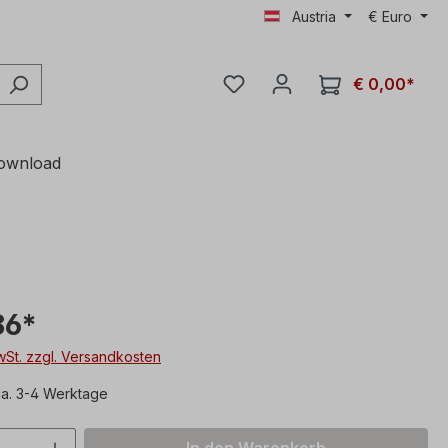
Austria
€
Euro
€ 0,00*
ownload
86*
MwSt. zzgl. Versandkosten
ca. 3-4 Werktage
 Anzahl: Gib den gewünschten Wert ein 