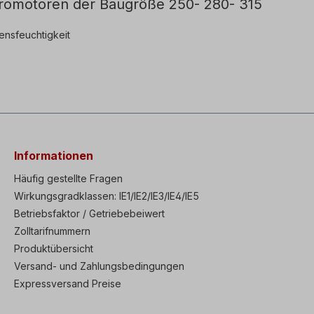
ktromotoren der Baugröße 250- 280- 315
ensfeuchtigkeit
Informationen
Häufig gestellte Fragen
Wirkungsgradklassen: IE1/IE2/IE3/IE4/IE5
Betriebsfaktor / Getriebebeiwert
Zolltarifnummern
Produktübersicht
Versand- und Zahlungsbedingungen
Expressversand Preise