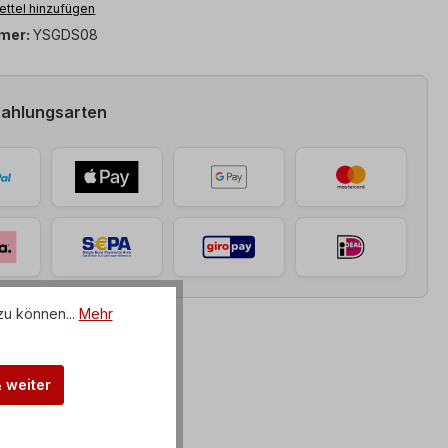
ttel hinzufügen
mer:
YSGDS08
Zahlungsarten
zu können...
Mehr
& weiter