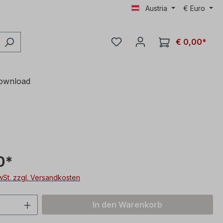
Austria
€
Euro
€ 0,00*
ownload
0*
MwSt. zzgl. Versandkosten
 Anzahl: Gib den gewünschten Wert ein 
In den Warenkorb