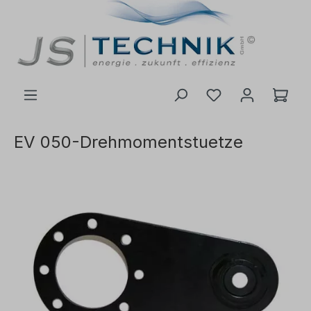
inhalt springen
EV 050-Drehmomentstuetze