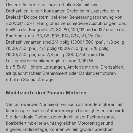
Unsere Antriebe ab
Lager erhalten Sie mit zwei
Drehzahlen, einem konstanten Drehmoment, geschaltet in
Dreieck/ Doppelstern, bei
einer Bemessungsspannung von
400Volt/ 50Hz. Hier gibt es verschiedene Ausführungen, das
heißt in der
Baugröße 71, 80, 90, 100,112 und in 132 und in der
Bauform u. a. in B3, B5, B35, B14, B34, V1, V6.
Die
Drehzahlvarianten sind 2/4 polig (3000/1500 rpm), 4/8 polig
(1500/750 rpm), 4/6 polig (1500/750 rpm),
6/8 polig
(1000/750 rpm) und 2/8 polig (3000/750 rpm). Die
Leistungskombinationen gibt es von 0,08kW
bis 5,5kW.
Höhere Leistungen, Antriebe mit drei Drehzahlen,
mit quadratischem Drehmoment oder
Dahlandermotoren
erhalten Sie auf Anfrage.
Modifizierte drei Phasen-Motoren
Vielfach werden Normmotoren auch als Sondermotoren mit
kundenspezifischen Anforderungen benötigt. Hier sind
wir für
Sie der ideale Partner, denn durch unser Fachpersonal,
kombiniert mit einem umfangreichen Motorenlager
und
eigener Endmontage, können wir ein großes Spektrum