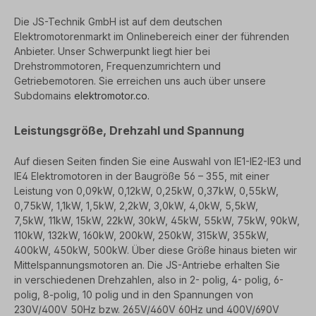
Die JS-Technik GmbH ist auf dem deutschen
Elektromotorenmarkt im Onlinebereich einer der führenden
Anbieter.
Unser Schwerpunkt liegt hier bei
Drehstrommotoren, Frequenzumrichtern und
Getriebemotoren. Sie erreichen
uns auch über unsere
Subdomains
elektromotor.co.
Leistungsgröße, Drehzahl und Spannung
Auf diesen Seiten finden Sie eine Auswahl von IE1-IE2-IE3 und
IE4 Elektromotoren in der Baugröße 56 – 355, mit einer
Leistung von 0,09kW, 0,12kW, 0,25kW, 0,37kW, 0,55kW,
0,75kW, 1,1kW, 1,5kW, 2,2kW, 3,0kW, 4,0kW, 5,5kW,
7,5kW,
11kW, 15kW, 22kW, 30kW, 45kW, 55kW, 75kW, 90kW,
110kW, 132kW, 160kW, 200kW, 250kW, 315kW, 355kW,
400kW,
450kW, 500kW. Über diese Größe hinaus bieten wir
Mittelspannungsmotoren an. Die JS-Antriebe erhalten Sie
in
verschiedenen Drehzahlen, also in 2- polig, 4- polig, 6-
polig, 8-polig, 10 polig und in den Spannungen von
230V/400V
50Hz bzw. 265V/460V 60Hz und 400V/690V