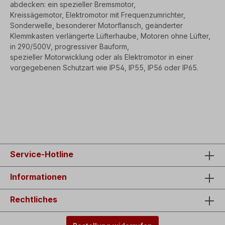
abdecken: ein spezieller Bremsmotor,
Kreissägemotor,
Elektromotor mit Frequenzumrichter,
Sonderwelle, besonderer Motorflansch, geänderter
Klemmkasten
verlängerte Lüfterhaube, Motoren ohne Lüfter,
in 290/500V, progressiver Bauform,
spezieller Motorwicklung
oder als Elektromotor in einer
vorgegebenen Schutzart wie IP54, IP55, IP56 oder IP65.
SEO=
Elektromotoren/ Drehstrommotoren vom Fachbetrieb
Elektromotoren | Drehstrommotoren sofort lieferbar!
Service-Hotline
Informationen
Rechtliches