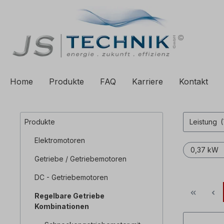
e springen
Zur Hauptnavigation springen
Home
Produkte
FAQ
Karriere
Kontakt
Produkte
Leistung
(
Elektromotoren
0,37 kW
Getriebe / Getriebemotoren
DC - Getriebemotoren
Regelbare Getriebe
Kombinationen