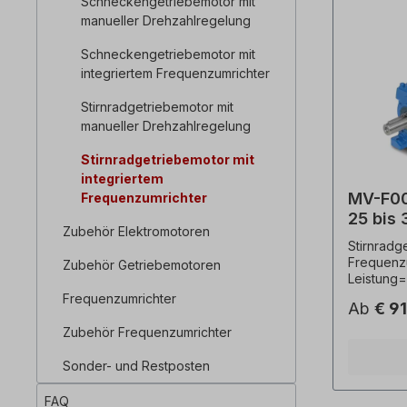
Schneckengetriebemotor mit
manueller Drehzahlregelung
Schneckengetriebemotor mit
integriertem Frequenzumrichter
Stirnradgetriebemotor mit
manueller Drehzahlregelung
Stirnradgetriebemotor mit
integriertem
MV-F00
Frequenzumrichter
25 bis
Zubehör Elektromotoren
Stirnr
Stirnradg
Alpha
Frequenzu
Zubehör Getriebemotoren
Leistung=
300 Upm, 
Frequenzumrichter
Ab
€ 9
Drehmome
Betriebsf
Zubehör Frequenzumrichter
(B35 geg
mm, Gewic
Sonder- und Restposten
RAL5010,
Kaltleiter
FAQ