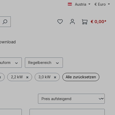
Austria
€
Euro
€ 0,00*
ownload
auform
Regelbereich
×
×
×
2,2 kW
3,0 kW
Alle zurücksetzen