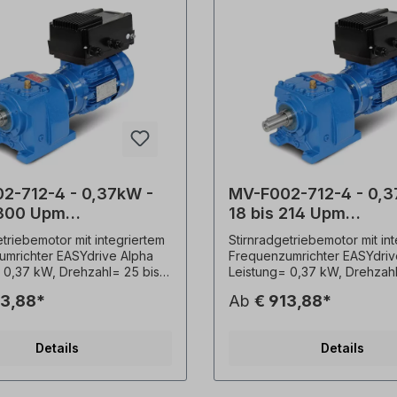
2-712-4 - 0,37kW -
MV-F002-712-4 - 0,3
 300 Upm
18 bis 214 Upm
adgetriebe+ FU-Motor
Stirnradgetriebe+ FU
etriebemotor mit integriertem
Stirnradgetriebemotor mit in
Alpha
mrichter EASYdrive Alpha
Frequenzumrichter EASYdriv
 0,37 kW, Drehzahl= 25 bis
Leistung= 0,37 kW, Drehzahl
Übersetzung (i)= 5,57,
214 Upm, Übersetzung (i)= 7
13,88*
Ab
€ 913,88*
nt (M²)= 13 Nm,
Drehmoment (M²)= 19 Nm,
aktor (fs)= 4,0.Bauform= B3
Betriebsfaktor (fs)= 3,8.Ba
en Aufpreis), Welle= 20x40
(B35 gegen Aufpreis), Well
Details
Details
ht= 18,8 kg, Farbton=
mm, Gewicht= 16,8 kg, Farb
Temperaturfühler= 3 x PTC
RAL5010,Temperaturfühler=
, Betriebsart= S1- 100% ED.
Kaltleiter, Betriebsart= S1- 