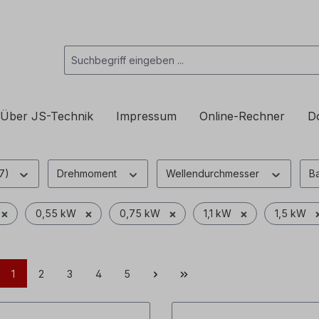
Über JS-Technik
Impressum
Online-Rechner
D
7)
Drehmoment
Wellendurchmesser
B
×
×
×
×
0,55 kW
0,75 kW
1,1 kW
1,5 kW
1
2
3
4
5