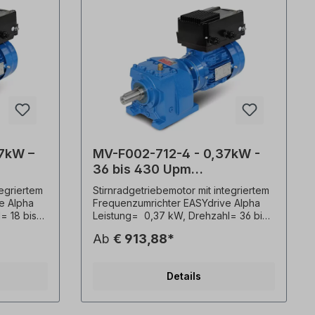
7kW –
MV-F002-712-4 - 0,37kW -
36 bis 430 Upm
-Motor
Stirnradgetriebe+ FU-Motor
tegriertem
Stirnradgetriebemotor mit integriertem
Alpha
e Alpha
Frequenzumrichter EASYdrive Alpha
= 18 bis
Leistung= 0,37 kW, Drehzahl= 36 bis
,84,
430 Upm, Übersetzung (i)= 3,90,
Ab
€ 913,88*
Drehmoment (M²)= 9 Nm,
uform= B3
Betriebsfaktor (fs)= 4,0.Bauform= B3
e= 20x40
(B35 gegen Aufpreis), Welle= 20x40
Details
ton=
mm, Gewicht= 18,8 kg, Farbton=
 3 x PTC
RAL5010,Temperaturfühler= 3 x PTC
100% ED.
Kaltleiter, Betriebsart= S1- 100% ED.